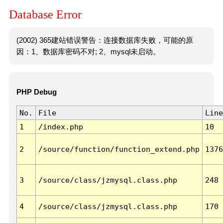
Database Error
(2002) 365建站错误警告：连接数据库失败，可能的原
因：1、数据库密码不对; 2、mysql未启动。
PHP Debug
No.
File
Line
1
/index.php
10
2
/source/function/function_extend.php
1376
3
/source/class/jzmysql.class.php
248
4
/source/class/jzmysql.class.php
170